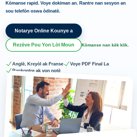
Kòmanse rapid. Voye dokiman an. Rantre nan sesyon an
sou telefòn oswa òdinatè.
Notarye Online Kounye a
Rezève Pou Yon Lòt Moun
Kòmanse nan kèk klik.
Anglè, Kreyòl ak Franse
Voye PDF Final La
Rankontre ak yon notè