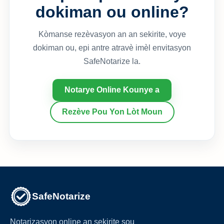
dokiman ou online?
Kòmanse rezèvasyon an an sekirite, voye
dokiman ou, epi antre atravè imèl envitasyon
SafeNotarize la.
Notarye Online Kounye a
Rezève Pou Yon Lòt Moun
SafeNotarize
Notarizasyon online an sekirite sou