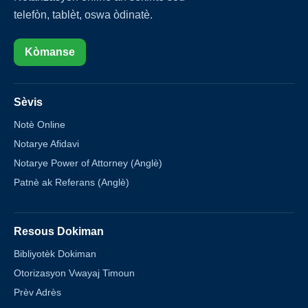
telefòn, tablèt, oswa òdinatè.
Kòmanse
Sèvis
Notè Online
Notarye Afidavi
Notarye Power of Attorney (Anglè)
Patnè ak Referans (Anglè)
Resous Dokiman
Bibliyotèk Dokiman
Otorizasyon Vwayaj Timoun
Prèv Adrès