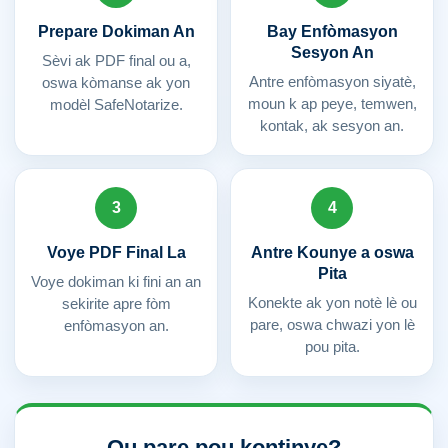
Prepare Dokiman An
Bay Enfòmasyon
Sesyon An
Sèvi ak PDF final ou a,
Antre enfòmasyon siyatè,
oswa kòmanse ak yon
moun k ap peye, temwen,
modèl SafeNotarize.
kontak, ak sesyon an.
3
4
Voye PDF Final La
Antre Kounye a oswa
Pita
Voye dokiman ki fini an an
Konekte ak yon notè lè ou
sekirite apre fòm
pare, oswa chwazi yon lè
enfòmasyon an.
pou pita.
Ou pare pou kontinye?