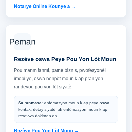
Notarye Online Kounye a →
Peman
Rezève oswa Peye Pou Yon Lòt Moun
Pou manm fanmi, patnè biznis, pwofesyonèl
imobilye, oswa nenpòt moun k ap pran yon
randevou pou yon lòt siyatè.
Sa ranmase:
enfòmasyon moun k ap peye oswa
kontak, detay siyatè, ak enfòmasyon moun k ap
resevwa dokiman an.
Rezève Pou Yon Lòt Moun →