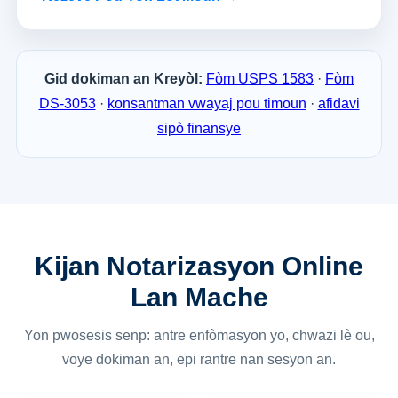
Gid dokiman an Kreyòl:
Fòm USPS 1583
·
Fòm
DS-3053
·
konsantman vwayaj pou timoun
·
afidavi
sipò finansye
Kijan Notarizasyon Online
Lan Mache
Yon pwosesis senp: antre enfòmasyon yo, chwazi lè ou,
voye dokiman an, epi rantre nan sesyon an.