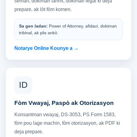
sèman, dokiman fanmi, dokiman legal ki deja
prepare, ak lòt fòm komen.
Sa gen ladan:
Power of Attorney, afidavi, dokiman
tribinal, ak plis ankò.
Notarye Online Kounye a →
ID
Fòm Vwayaj, Paspò ak Otorizasyon
Konsantman vwayaj, DS-3053, PS Form 1583,
fòm pou lage machin, fòm otorizasyon, ak PDF ki
deja prepare.