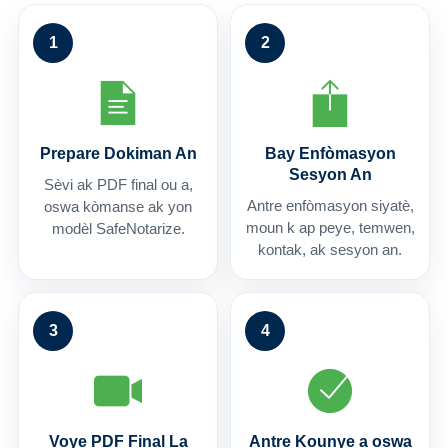
1
2
Prepare Dokiman An
Bay Enfòmasyon
Sesyon An
Sèvi ak PDF final ou a,
Antre enfòmasyon siyatè,
oswa kòmanse ak yon
moun k ap peye, temwen,
modèl SafeNotarize.
kontak, ak sesyon an.
3
4
Voye PDF Final La
Antre Kounye a oswa