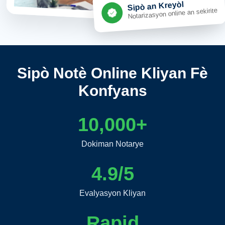
Sipò an Kreyòl
Notarizasyon online an sekirite
Sipò Notè Online Kliyan Fè
Konfyans
10,000+
Dokiman Notarye
4.9/5
Evalyasyon Kliyan
Rapid