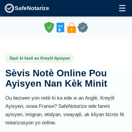
☰
SafeNotarize
Sipò ki fasil an Kreyòl Ayisyen
Sèvis Notè Online Pou
Ayisyen Nan Kèk Minit
Ou bezwen yon notè ki ka ede w an Anglè, Kreyòl
Ayisyen, oswa Franse? SafeNotarize ede fanmi
ayisyen, imigran, etidyan, vwayajè, ak kliyan biznis fè
notarizasyon yo online.